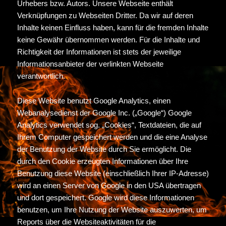
Urhebers bzw. Autors. Unsere Webseite enthält
Verknüpfungen zu Webseiten Dritter. Da wir auf deren
Inhalte keinen Einfluss haben, kann für die fremden Inhalte
keine Gewähr übernommen werden. Für die Inhalte und
Richtigkeit der Informationen ist stets der jeweilige
Informationsanbieter der verlinkten Webseite
verantwortlich.
Diese Website benutzt Google Analytics, einen
Webanalysedienst der Google Inc. („Google“) Google
Analytics verwendet sog. „Cookies“, Textdateien, die auf
Ihrem Computer gespeichert werden und die eine Analyse
der Benutzung der Website durch Sie ermöglicht. Die
durch den Cookie erzeugten Informationen über Ihre
Benutzung diese Website (einschließlich Ihrer IP-Adresse)
wird an einen Server von Google in den USA übertragen
und dort gespeichert. Google wird diese Informationen
benutzen, um Ihre Nutzung der Website auszuwerten, um
Reports über die Websiteaktivitäten für die